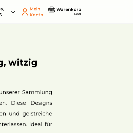
s,
Mein
Warenkorb
Leer
S
Konto
, witzig
it unserer Sammlung
gen. Diese Designs
ben und geistreiche
erlassen. Ideal für