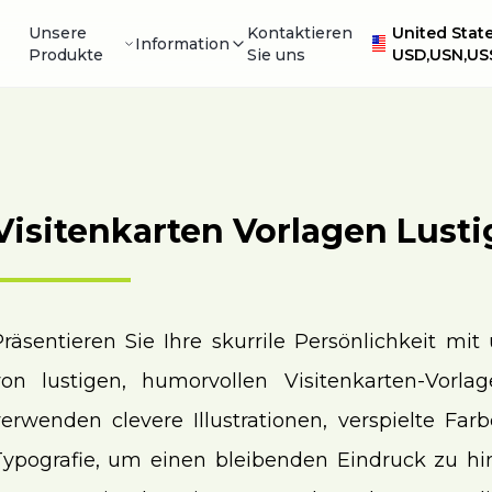
Unsere
Kontaktieren
United State
Information
Produkte
Sie uns
USD,USN,US
Visitenkarten Vorlagen Lustig
Präsentieren Sie Ihre skurrile Persönlichkeit m
von lustigen, humorvollen Visitenkarten-Vorla
verwenden clevere Illustrationen, verspielte Far
Typografie, um einen bleibenden Eindruck zu hint