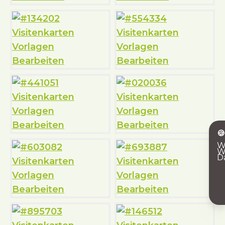

W
W
D